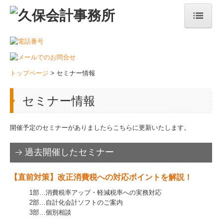
トップページ
事務所紹介
トップページ
> セミナー情報
ご挨拶
セミナー情報
経営理念
サービス紹介
開催予定のセミナーがありましたらこちらに更新いたします。
税理士業務・経営支援
過去開催したセミナー
創業・開業のご支援
【直前対策】改正消費税への対応ポイントを解説！
1部…消費税率アップ・軽減税率への実務対応
事業承継対策のご相談
2部…自計化会計ソフトのご案内
3部…個別相談
相続でお悩みの方へ